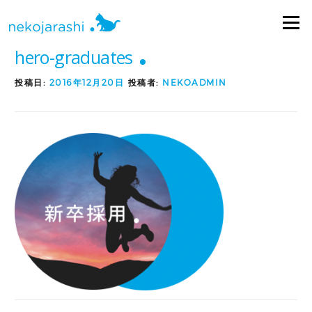
コ
ン
メニュ
テ
hero-graduates
ン
ツ
投稿日:
2016年12月20日
投稿者:
NEKOADMIN
へ
ス
キ
ッ
プ